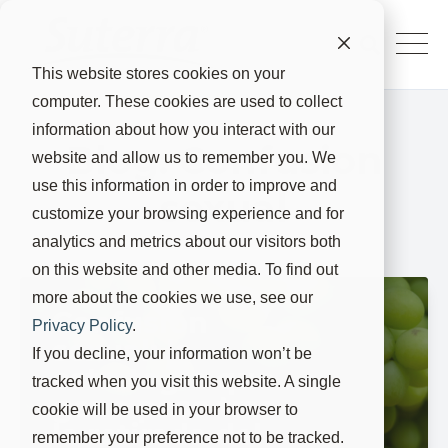
This website stores cookies on your
computer. These cookies are used to collect
information about how you interact with our
Blog: Confusion
website and allow us to remember you. We
use this information in order to improve and
sexual
customize your browsing experience and for
analytics and metrics about our visitors both
on this website and other media. To find out
more about the cookies we use, see our
Confusión
Privacy Policy
.
sexual: la
If you decline, your information won’t be
estrategia que
tracked when you visit this website. A single
gana peso tras
cookie will be used in your browser to
la retirada del
remember your preference not to be tracked.