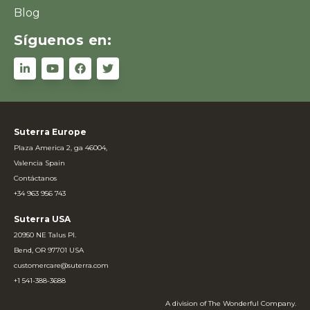
Blog
Síguenos en:
Suterra Europe
Plaza America 2, ga 46004,
Valencia Spain
Contáctanos
+34 963 956 743
Suterra USA
20950 NE Talus Pl.
Bend, OR 97701 USA
customercare@suterra.com
+1 541-388-3688
A division of The Wonderful Company.