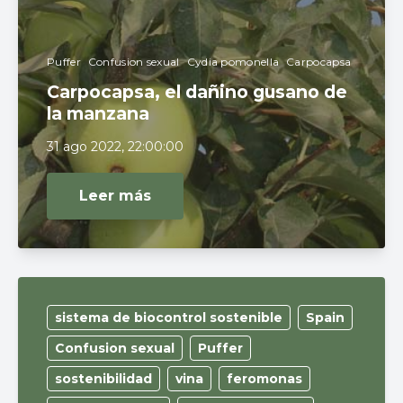
Puffer
Confusion sexual
Cydia pomonella
Carpocapsa
Carpocapsa, el dañino gusano de
la manzana
31 ago 2022, 22:00:00
Leer más
sistema de biocontrol sostenible
Spain
Confusion sexual
Puffer
sostenibilidad
vina
feromonas