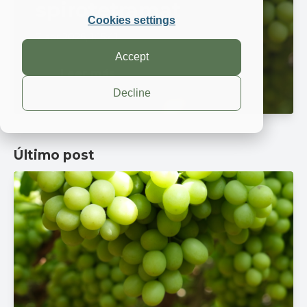
spirotetramat
Cookies settings
7 abr 2026, 1:15:41
Accept
Leer más
Decline
Último post