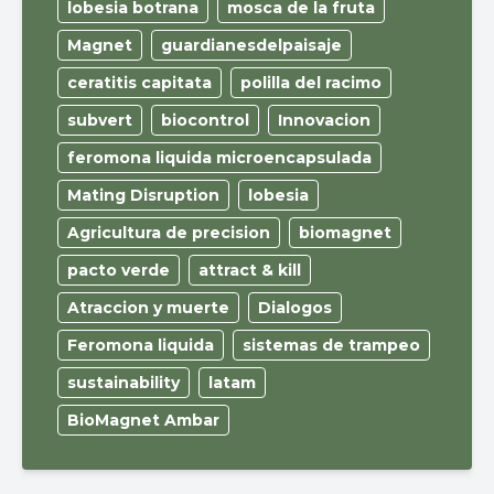
lobesia botrana
mosca de la fruta
Magnet
guardianesdelpaisaje
ceratitis capitata
polilla del racimo
subvert
biocontrol
Innovacion
feromona liquida microencapsulada
Mating Disruption
lobesia
Agricultura de precision
biomagnet
pacto verde
attract & kill
Atraccion y muerte
Dialogos
Feromona liquida
sistemas de trampeo
sustainability
latam
BioMagnet Ambar