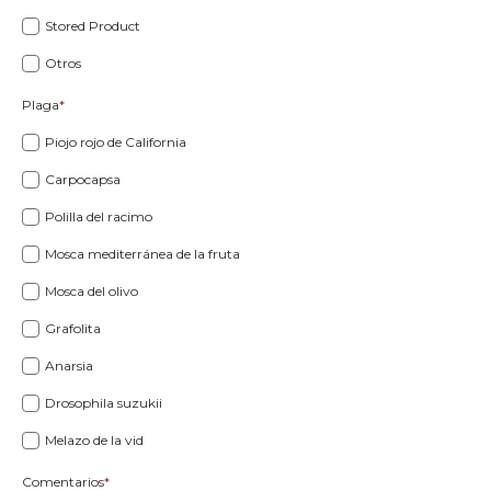
Stored Product
Otros
Plaga
*
Piojo rojo de California
Carpocapsa
Polilla del racimo
Mosca mediterránea de la fruta
Mosca del olivo
Grafolita
Anarsia
Drosophila suzukii
Melazo de la vid
Comentarios
*