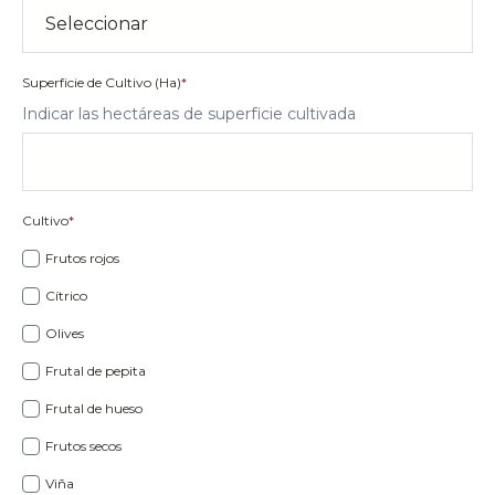
Superficie de Cultivo (Ha)
*
Indicar las hectáreas de superficie cultivada
Cultivo
*
Frutos rojos
Cítrico
Olives
Frutal de pepita
Frutal de hueso
Frutos secos
Viña