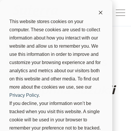
This website stores cookies on your
computer. These cookies are used to collect
information about how you interact with our
website and allow us to remember you. We
Orden
Dípteros
use this information in order to improve and
Mosca de las alas
customize your browsing experience and for
analytics and metrics about our visitors both
manchadas o
on this website and other media. To find out
Drosophila suzukii
more about the cookies we use, see our
Privacy Policy
.
If you decline, your information won’t be
tracked when you visit this website. A single
cookie will be used in your browser to
remember your preference not to be tracked.