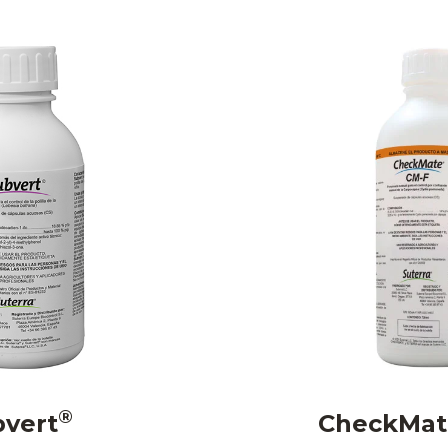
®
vert
CheckMat