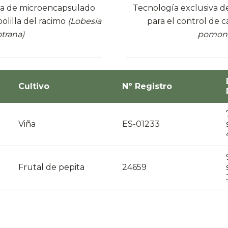
va de microencapsulado
Tecnología exclusiva 
polilla del racimo
(Lobesia
para el control de 
trana)
pomone
Cultivo
Nº Registro
Viña
ES-01233
Frutal de pepita
24659