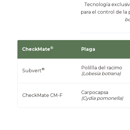
Tecnología exclusi
para el control de la 
bo
®
CheckMate
Plaga
Polillla del racimo
®
Subvert
(Lobesia botrana)
Carpocapsa
CheckMate CM-F
(Cydia pomonella)