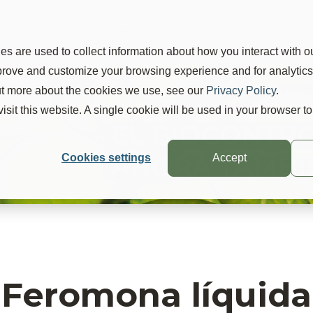
ductos
Plagas
Suterra 360
La Empresa
Blog
s are used to collect information about how you interact with o
mprove and customize your browsing experience and for analytic
out more about the cookies we use, see our
Privacy Policy
.
visit this website. A single cookie will be used in your browser 
Cookies settings
Accept
Feromona líquida