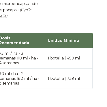
de microencapsulado
carpocapsa
(Cydia
lla)
Dosis
Unidad Mínima
Recomendada
75 ml / ha - 3
semanas 110 ml / ha -
1 botella | 450 ml
4 semanas
90 ml / ha - 2
semanas 180 ml / ha -
1 botella | 739 ml
3 semanas