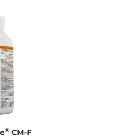
®
e
CM-F