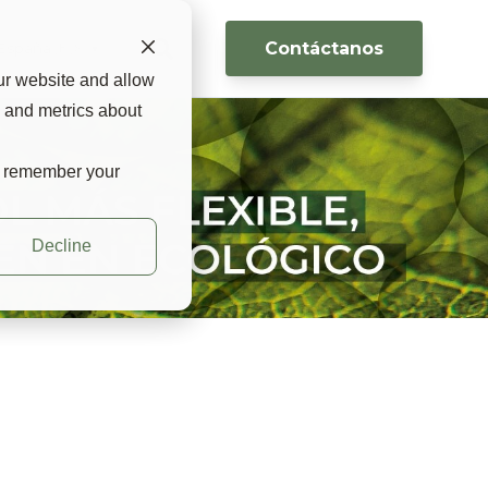
Contáctanos
España 🇪🇸 ▼
ur website and allow
s and metrics about
to remember your
Decline