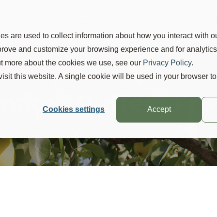
ductos
Plagas
Suterra 360
La Empresa
Blog
s are used to collect information about how you interact with o
mprove and customize your browsing experience and for analytic
out more about the cookies we use, see our
Privacy Policy
.
visit this website. A single cookie will be used in your browser 
®
®
mate
Puffer
Frui
Cookies settings
Accept