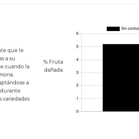
nte que le
as a su
% Fruta
te cuando la
dañada
omona.
daptándose a
a durante
as variedades