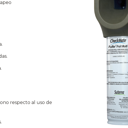
 mapeo
a.
das.
.
ono respecto al uso de
.