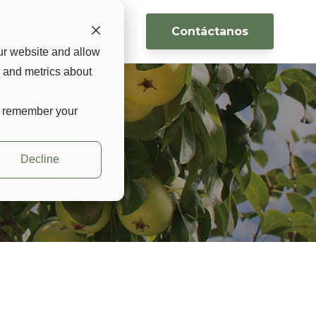
Contáctanos
España 🇪🇸 ▼
ur website and allow
s and metrics about
to remember your
t Multi
Decline