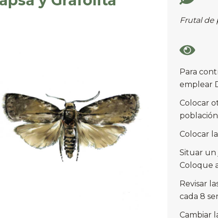
apsa y Grafolita
Frutal de
Para contr
emplear D
Colocar ot
población
Colocar la
Situar un
Coloque a
Revisar l
cada 8 se
Cambiar l