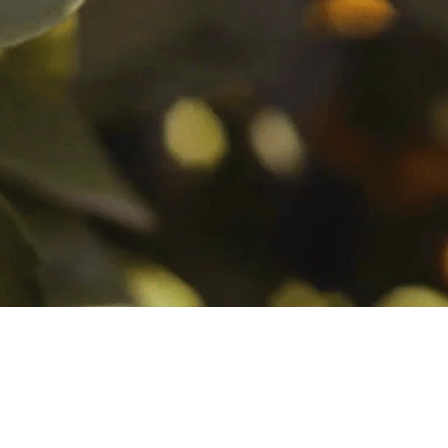
agor
Ler mais