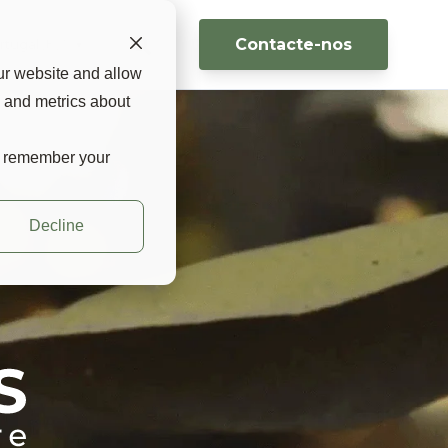
Contacte-nos
rtugal 🇵🇹 ▼
ur website and allow
s and metrics about
to remember your
Decline
vel,