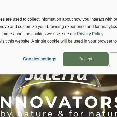
Produtos
Pragas e Cultivos
Sobre Nós
Blog
Po
s are used to collect information about how you interact with o
mprove and customize your browsing experience and for analytic
out more about the cookies we use, see our
Privacy Policy
.
visit this website. A single cookie will be used in your browser 
Cookies settings
Accept
onas líquidas,
controle mais flexí