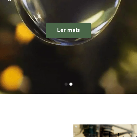
a também em biol
Ler mais