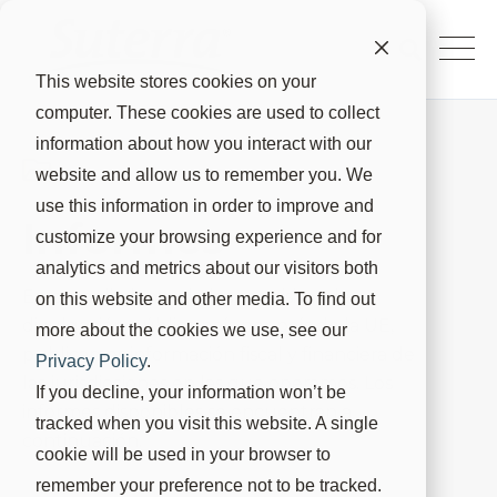
This website stores cookies on your
computer. These cookies are used to collect
information about how you interact with our
website and allow us to remember you. We
use this information in order to improve and
Informes
customize your browsing experience and for
analytics and metrics about our visitors both
En cumplimiento de los requisitos de
on this website and other media. To find out
divulgación pública país por país de la UE,
more about the cookies we use, see our
publicamos información fiscal y financiera de
Privacy Policy
.
las jurisdicciones en las que operamos. Los
If you decline, your information won’t be
informes disponibles se encuentran a
tracked when you visit this website. A single
continuación.
cookie will be used in your browser to
remember your preference not to be tracked.