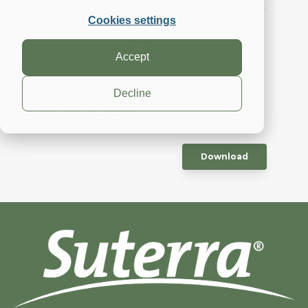
Cookies settings
Accept
Decline
2025 CbCR Público - TWC_Suterra Europe -
English Version_signed
Download