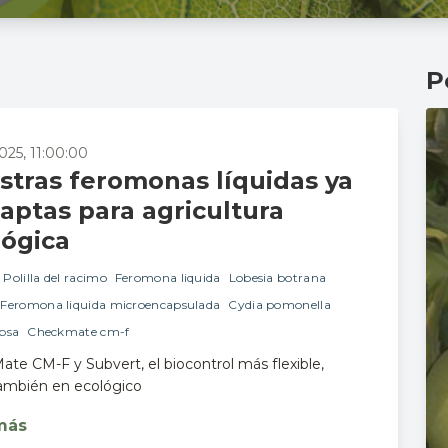
P
2025, 11:00:00
stras feromonas líquidas ya
aptas para agricultura
lógica
Polilla del racimo
Feromona liquida
Lobesia botrana
Feromona liquida microencapsulada
Cydia pomonella
psa
Checkmate cm-f
te CM-F y Subvert, el biocontrol más flexible,
ambién en ecológico
más