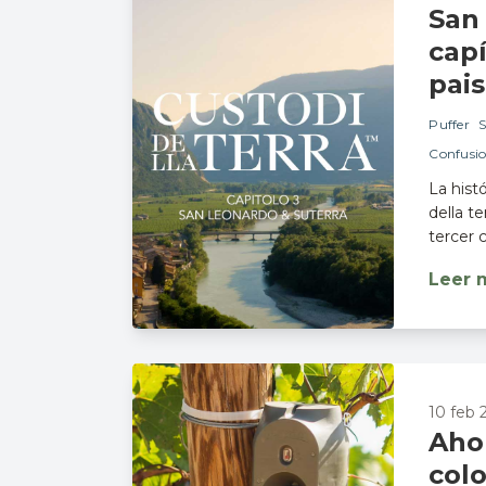
San
cap
pais
Puffer
S
Confusio
La hist
della t
tercer 
Leer 
10 feb 2
Aho
col