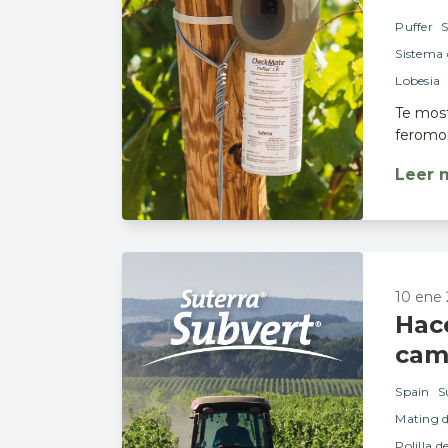
Puffer
Sistema 
Lobesia
Te most
feromon
Leer 
10 ene 
Hac
cam
Spain
S
Mating d
Polilla d