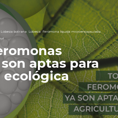
Lobesia botrana
Lobesia
Feromona liquida microencapsulada
m-f
feromonas
 son aptas para
a ecológica