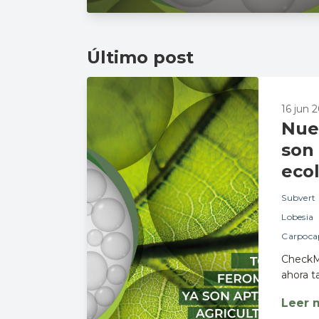
Último post
16 jun 
Nue
son 
eco
Subvert
Lobesia
Carpoca
CheckMa
ahora t
Leer 