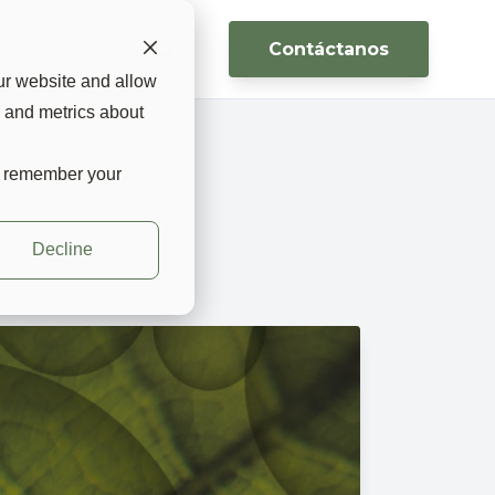
Contáctanos
España 🇪🇸 ▼
ur website and allow
s and metrics about
to remember your
Decline