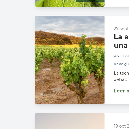
27 sept
La a
una
Polilla d
Acido gl
La técni
del rac
Leer 
19 oct 