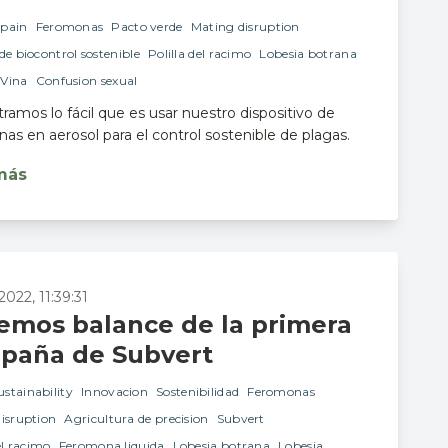
Spain
Feromonas
Pacto verde
Mating disruption
de biocontrol sostenible
Polilla del racimo
Lobesia botrana
Vina
Confusion sexual
ramos lo fácil que es usar nuestro dispositivo de
as en aerosol para el control sostenible de plagas.
más
2022, 11:39:31
emos balance de la primera
paña de Subvert
ustainability
Innovacion
Sostenibilidad
Feromonas
isruption
Agricultura de precision
Subvert
el racimo
Feromona liquida
Lobesia botrana
Lobesia