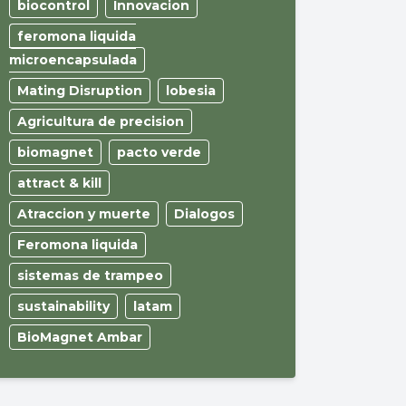
biocontrol
Innovacion
feromona liquida
microencapsulada
Mating Disruption
lobesia
Agricultura de precision
biomagnet
pacto verde
attract & kill
Atraccion y muerte
Dialogos
Feromona liquida
sistemas de trampeo
sustainability
latam
BioMagnet Ambar