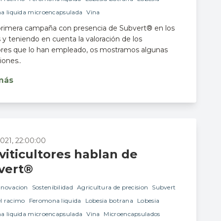
a liquida microencapsulada
Vina
 primera campaña con presencia de Subvert® en los
 y teniendo en cuenta la valoración de los
tores que lo han empleado, os mostramos algunas
iones..
más
2021, 22:00:00
viticultores hablan de
vert®
nnovacion
Sostenibilidad
Agricultura de precision
Subvert
el racimo
Feromona liquida
Lobesia botrana
Lobesia
a liquida microencapsulada
Vina
Microencapsulados