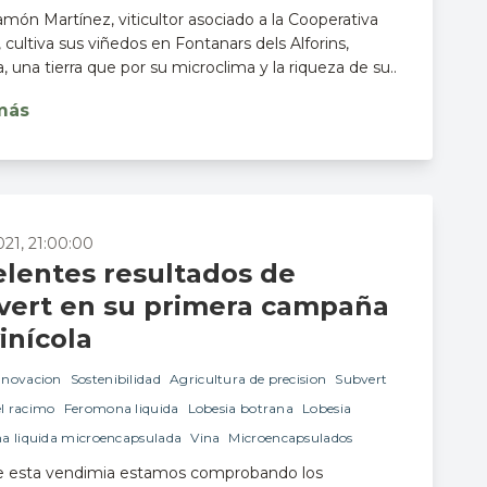
món Martínez, viticultor asociado a la Cooperativa
, cultiva sus viñedos en Fontanars dels Alforins,
a, una tierra que por su microclima y la riqueza de su..
más
021, 21:00:00
elentes resultados de
vert en su primera campaña
vinícola
nnovacion
Sostenibilidad
Agricultura de precision
Subvert
el racimo
Feromona liquida
Lobesia botrana
Lobesia
a liquida microencapsulada
Vina
Microencapsulados
e esta vendimia estamos comprobando los