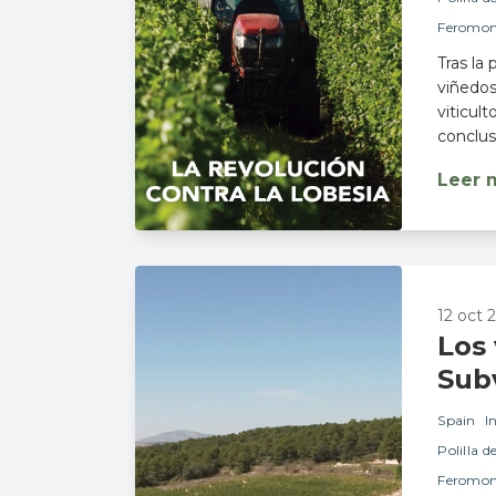
Feromon
Tras la
viñedos
viticul
conclus
Leer 
12 oct 
Los 
Sub
Spain
I
Polilla d
Feromon