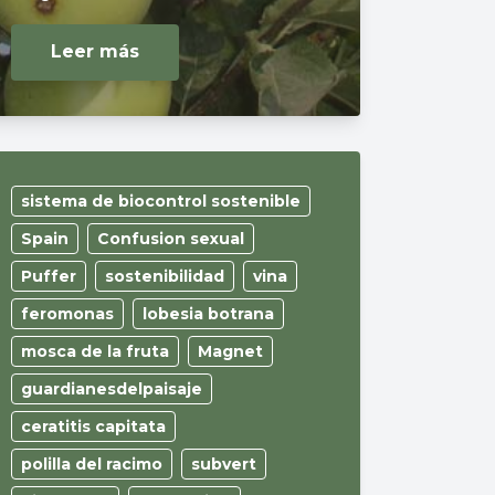
Leer más
sistema de biocontrol sostenible
Spain
Confusion sexual
Puffer
sostenibilidad
vina
feromonas
lobesia botrana
mosca de la fruta
Magnet
guardianesdelpaisaje
ceratitis capitata
polilla del racimo
subvert