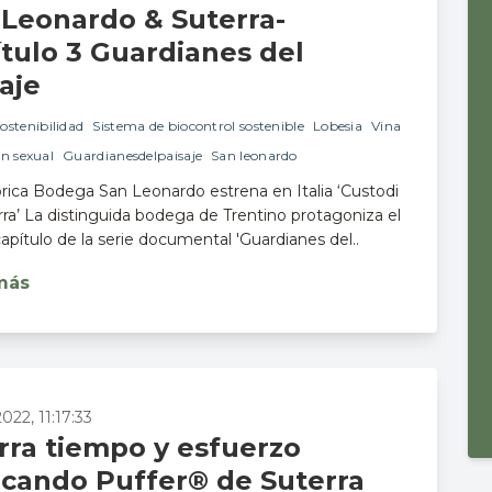
 Leonardo & Suterra-
ítulo 3 Guardianes del
aje
ostenibilidad
Sistema de biocontrol sostenible
Lobesia
Vina
n sexual
Guardianesdelpaisaje
San leonardo
órica Bodega San Leonardo estrena en Italia ‘Custodi
erra’ La distinguida bodega de Trentino protagoniza el
capítulo de la serie documental 'Guardianes del..
más
022, 11:17:33
rra tiempo y esfuerzo
ocando Puffer® de Suterra