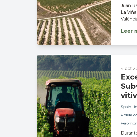
Juan Ra
La Viña
Valènci
Leer 
4 oct 2
Exc
Sub
viti
Spain
I
Polilla d
Feromon
Durant