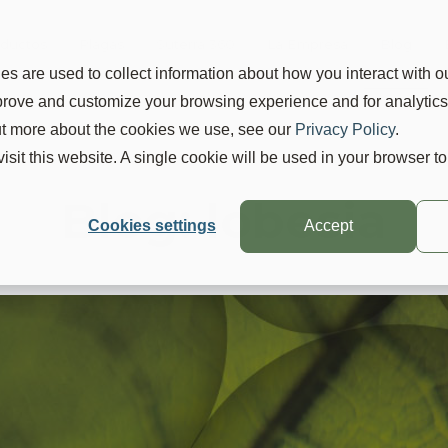
ductos
Plagas
Suterra 360
La Empresa
Blog
s are used to collect information about how you interact with o
mprove and customize your browsing experience and for analytic
out more about the cookies we use, see our
Privacy Policy
.
visit this website. A single cookie will be used in your browser 
Blog: lobesia
Cookies settings
Accept