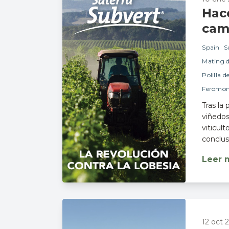
Hac
cam
Spain
S
Mating d
Polilla d
Feromon
Tras la
viñedos
viticul
conclus
Leer 
12 oct 