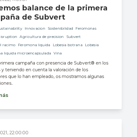
emos balance de la primera
paña de Subvert
ustainability
Innovacion
Sostenibilidad
Feromonas
isruption
Agricultura de precision
Subvert
el racimo
Feromona liquida
Lobesia botrana
Lobesia
a liquida microencapsulada
Vina
 primera campaña con presencia de Subvert® en los
 y teniendo en cuenta la valoración de los
tores que lo han empleado, os mostramos algunas
iones..
más
2021, 22:00:00