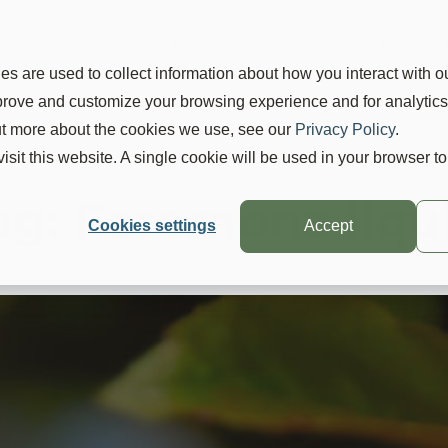
ductos
Plagas
Suterra 360
La Empresa
Blog
s are used to collect information about how you interact with o
mprove and customize your browsing experience and for analytic
out more about the cookies we use, see our
Privacy Policy
.
visit this website. A single cookie will be used in your browser 
og: Feromona liqu
Cookies settings
Accept