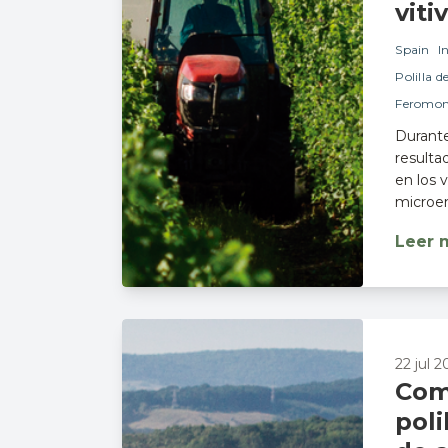
viti
Spain
I
Polilla d
Feromon
Durant
resulta
en los 
microen
Leer 
22 jul 2
Comi
pol