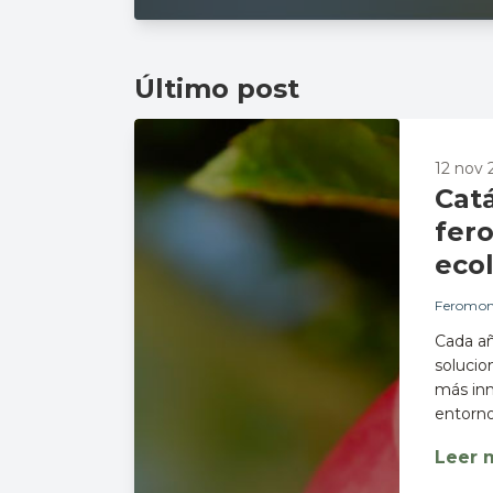
Último post
12 nov 
Cat
fer
eco
Feromon
Cada añ
solucio
más inn
entorno.
Leer 