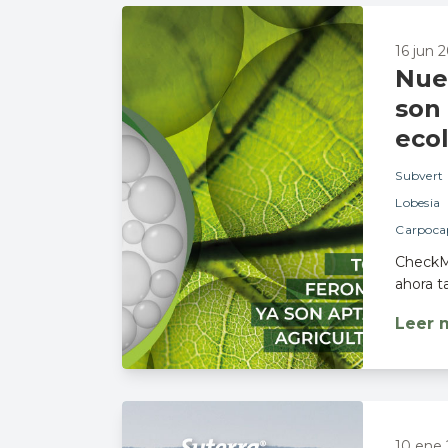
16 jun 
Nue
son 
eco
Subvert
Lobesia
Carpoca
CheckMa
ahora t
Leer 
10 ene 