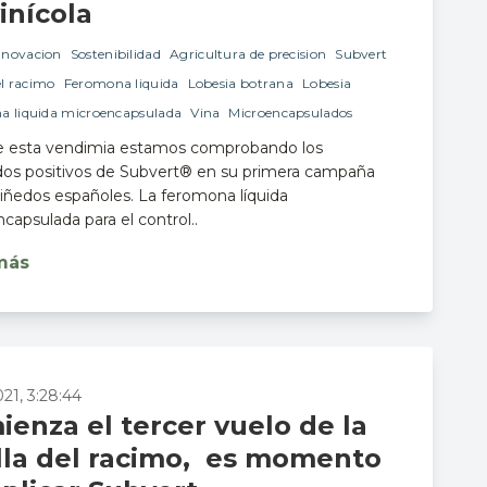
vinícola
nnovacion
Sostenibilidad
Agricultura de precision
Subvert
el racimo
Feromona liquida
Lobesia botrana
Lobesia
a liquida microencapsulada
Vina
Microencapsulados
e esta vendimia estamos comprobando los
dos positivos de Subvert® en su primera campaña
viñedos españoles. La feromona líquida
capsulada para el control..
más
021, 3:28:44
enza el tercer vuelo de la
illa del racimo, es momento