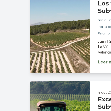
Los 
Sub
Spain
I
Polilla d
Feromon
Juan Ra
La Viña
Valènci
Leer 
4 oct 2
Exc
Sub