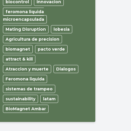
biocontrol
Innovacion
feromona liquida
microencapsulada
Mating Disruption
lobesia
Agricultura de precision
biomagnet
pacto verde
attract & kill
Atraccion y muerte
Dialogos
Feromona liquida
sistemas de trampeo
sustainability
latam
BioMagnet Ambar