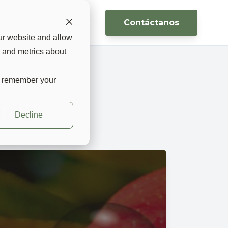
Contáctanos
España 🇪🇸 ▼
ur website and allow
s and metrics about
to remember your
ida
Decline