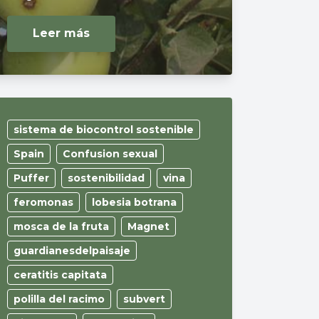
Leer más
sistema de biocontrol sostenible
Spain
Confusion sexual
Puffer
sostenibilidad
vina
feromonas
lobesia botrana
mosca de la fruta
Magnet
guardianesdelpaisaje
ceratitis capitata
polilla del racimo
subvert