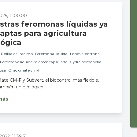
2025, 11:00:00
stras feromonas líquidas ya
aptas para agricultura
lógica
Polilla del racimo
Feromona liquida
Lobesia botrana
Feromona liquida microencapsulada
Cydia pomonella
psa
Checkmate cm-f
te CM-F y Subvert, el biocontrol más flexible,
ambién en ecológico
más
2022, 11:39:31