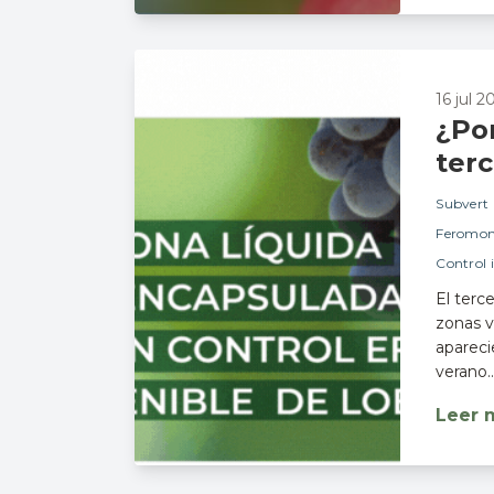
16 jul 
¿Por
terc
Subvert
Feromon
Control 
El terc
zonas vi
apareci
verano..
Leer 