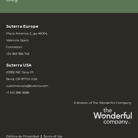
Suterra Europe
Plaza America 2, ga 46004,
Valencia Spain
Contattaci
+34 963 956 743
Suterra USA
20950 NE Talus Pl.
Bend, OR 97701 USA
customercare@suterra.com
+1 541-388-3688
A division of The Wonderful Company.
Politica de Privacidad
|
Terms of Use