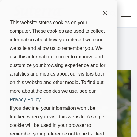
This website stores cookies on your
computer. These cookies are used to collect
information about how you interact with our
Blog
website and allow us to remember you. We
use this information in order to improve and
customize your browsing experience and for
analytics and metrics about our visitors both
Suterra
on this website and other media. To find out
presenta il
more about the cookies we use, see our
catalogo 2025
Privacy Policy
.
If you decline, your information won’t be
18 dic 2024, 10:00:00
tracked when you visit this website. A single
cookie will be used in your browser to
Leggi di più
remember your preference not to be tracked.