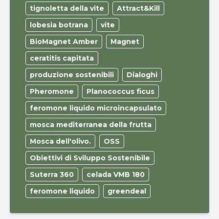
tignoletta della vite
Attract&Kill
lobesia botrana
vite
BioMagnet Amber
Magnet
ceratitis capitata
produzione sostenibili
Dialoghi
Pheromone
Planococcus ficus
feromone liquido microincapsulato
mosca mediterranea della frutta
Mosca dell'olivo.
OSS
Obiettivi di Sviluppo Sostenibile
Suterra 360
celada VMB 180
feromone liquido
greendeal