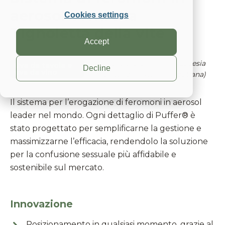
aerosol contro la
Cookies settings
Tignoletta della vite
Accept
per il controllo della
(Lobesia
Uva da tavola e
Decline
uva da vino
Tignoletta della vite
botrana)
Il sistema per l’erogazione di feromoni in aerosol
leader nel mondo. Ogni dettaglio di Puffer® è
stato progettato per semplificarne la gestione e
massimizzarne l’efficacia, rendendolo la soluzione
per la confusione sessuale più affidabile e
sostenibile sul mercato.
Innovazione
Posizionamento in qualsiasi momento, grazie al