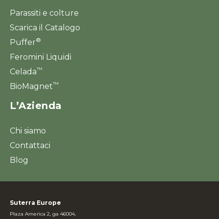
Parassiti e colture
Scarica il Catalogo
®
Puffer
Feromini Liquidi
™
Celada
™
BioMagnet
L’Azienda
Chi siamo
Contattaci
Blog
Suterra Europe
Plaza America 2, ga 46004,