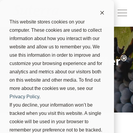
This website stores cookies on your
computer. These cookies are used to collect
information about how you interact with our
website and allow us to remember you. We
use this information in order to improve and
®
®
CheckMate
Puffer
customize your browsing experience and for
LB
analytics and metrics about our visitors both
on this website and other media. To find out
more about the cookies we use, see our
Privacy Policy
.
If you decline, your information won’t be
tracked when you visit this website. A single
cookie will be used in your browser to
Sistema di feromoni in
remember your preference not to be tracked.