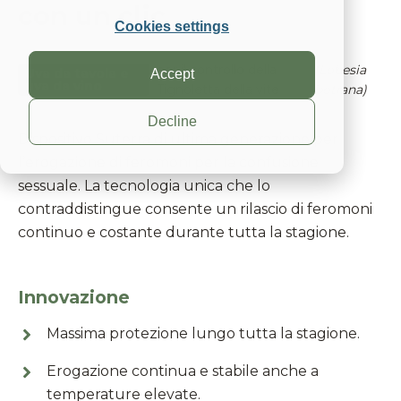
con un clic
Cookies settings
per il controllo della
(Lobesia
Uva da tavola e
Accept
uva da vino
Tignoletta della vite
botrana)
Decline
Dispositivo Suterra di ultima generazione per
l’erogazione di feromoni per la confusione
sessuale. La tecnologia unica che lo
contraddistingue consente un rilascio di feromoni
continuo e costante durante tutta la stagione.
Innovazione
Massima protezione lungo tutta la stagione.
Erogazione continua e stabile anche a
temperature elevate.