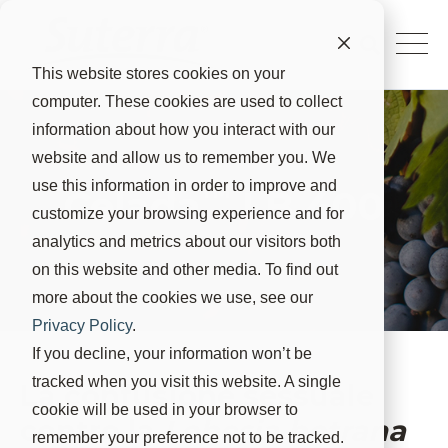
This website stores cookies on your
computer. These cookies are used to collect
information about how you interact with our
website and allow us to remember you. We
use this information in order to improve and
™
Celada
LB 400
customize your browsing experience and for
analytics and metrics about our visitors both
on this website and other media. To find out
more about the cookies we use, see our
Privacy Policy
.
If you decline, your information won’t be
tracked when you visit this website. A single
La confusione sessuale
cookie will be used in your browser to
contro la
Lobesia botrana
remember your preference not to be tracked.