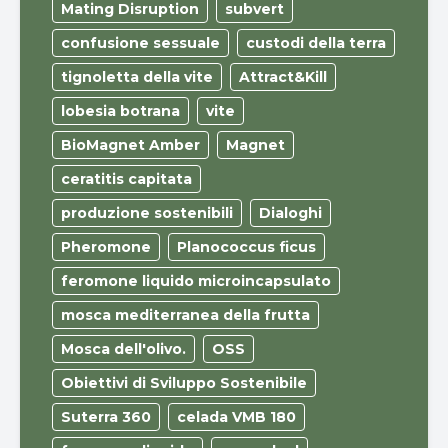
Mating Disruption
subvert
confusione sessuale
custodi della terra
tignoletta della vite
Attract&Kill
lobesia botrana
vite
BioMagnet Amber
Magnet
ceratitis capitata
produzione sostenibili
Dialoghi
Pheromone
Planococcus ficus
feromone liquido microincapsulato
mosca mediterranea della frutta
Mosca dell'olivo.
OSS
Obiettivi di Sviluppo Sostenibile
Suterra 360
celada VMB 180