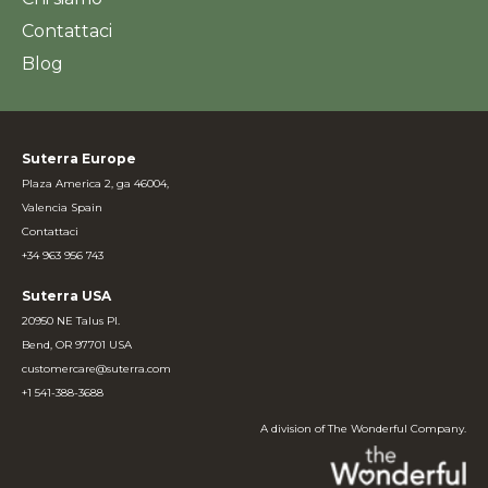
Contattaci
Blog
Suterra Europe
Plaza America 2, ga 46004,
Valencia Spain
Contattaci
+34 963 956 743
Suterra USA
20950 NE Talus Pl.
Bend, OR 97701 USA
customercare@suterra.com
+1 541-388-3688
A division of The Wonderful Company.