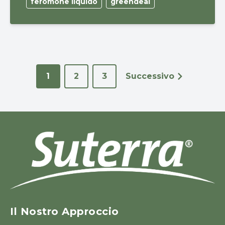
feromone liquido
greendeal
1
2
3
Successivo
Il Nostro Approccio