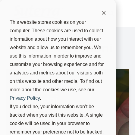
This website stores cookies on your
computer. These cookies are used to collect
information about how you interact with our
Blog: feromoni
website and allow us to remember you. We
use this information in order to improve and
customize your browsing experience and for
analytics and metrics about our visitors both
Catalogo 2026:
on this website and other media. To find out
Depur® e
more about the cookies we use, see our
feromoni
Privacy Policy
.
liquidi
If you decline, your information won’t be
ammessi in
tracked when you visit this website. A single
biologico
cookie will be used in your browser to
remember your preference not to be tracked.