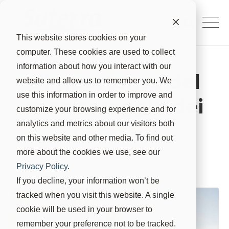
This website stores cookies on your
computer. These cookies are used to collect
information about how you interact with our
L’importanza del
website and allow us to remember you. We
use this information in order to improve and
monitoraggio dei
customize your browsing experience and for
parassiti
analytics and metrics about our visitors both
on this website and other media. To find out
more about the cookies we use, see our
Suterra
21 giu 2023, 10:00:00
Privacy Policy
.
If you decline, your information won’t be
tracked when you visit this website. A single
cookie will be used in your browser to
remember your preference not to be tracked.