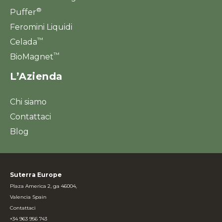
®
Puffer
Feromini Liquidi
™
Celada
™
BioMagnet
L’Azienda
Chi siamo
Contattaci
Blog
Suterra Europe
Plaza America 2, ga 46004,
Valencia Spain
Contattaci
+34 963 956 743