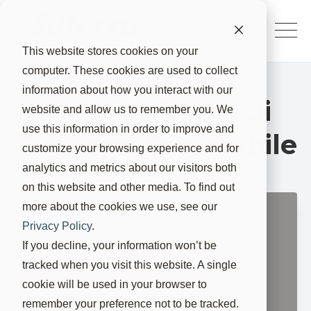
This website stores cookies on your
computer. These cookies are used to collect
information about how you interact with our
Blog: Obiettivi di
website and allow us to remember you. We
use this information in order to improve and
Sviluppo Sostenibile
customize your browsing experience and for
analytics and metrics about our visitors both
on this website and other media. To find out
more about the cookies we use, see our
Suterra e il
Privacy Policy
.
Green Deal
If you decline, your information won’t be
della UE
tracked when you visit this website. A single
cookie will be used in your browser to
23 ago 2021, 22:30:00
remember your preference not to be tracked.