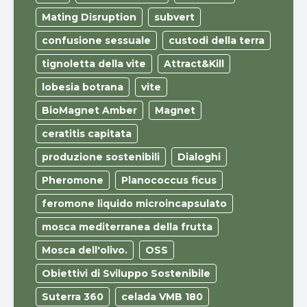
Mating Disruption
subvert
confusione sessuale
custodi della terra
tignoletta della vite
Attract&Kill
lobesia botrana
vite
BioMagnet Amber
Magnet
ceratitis capitata
produzione sostenibili
Dialoghi
Pheromone
Planococcus ficus
feromone liquido microincapsulato
mosca mediterranea della frutta
Mosca dell'olivo.
OSS
Obiettivi di Sviluppo Sostenibile
Suterra 360
celada VMB 180