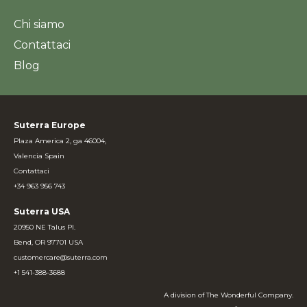
Chi siamo
Contattaci
Blog
Suterra Europe
Plaza America 2, ga 46004,
Valencia Spain
Contattaci
+34 963 956 743
Suterra USA
20950 NE Talus Pl.
Bend, OR 97701 USA
customercare@suterra.com
+1 541-388-3688
A division of The Wonderful Company.