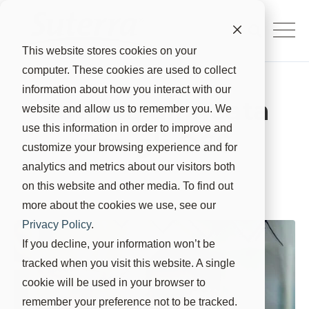
This website stores cookies on your
computer. These cookies are used to collect
information about how you interact with our
Suterra allineata
website and allow us to remember you. We
use this information in order to improve and
con gli OSS
customize your browsing experience and for
analytics and metrics about our visitors both
Suterra
16 ago 2021, 22:30:00
on this website and other media. To find out
more about the cookies we use, see our
Privacy Policy
.
If you decline, your information won’t be
tracked when you visit this website. A single
cookie will be used in your browser to
remember your preference not to be tracked.