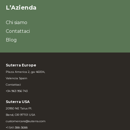
L’Azienda
Chi siamo
Contattaci
Blog
Suterra Europe
Plaza America 2, ga 46004,
Valencia Spain
Contattaci
+34 963 956 743
Suterra USA
20950 NE Talus Pl.
Bend, OR 97701 USA
customercare@suterra.com
+1 541-388-3688