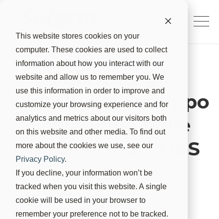
This website stores cookies on your
computer. These cookies are used to collect
information about how you interact with our
Suterra e gli
website and allow us to remember you. We
use this information in order to improve and
Obiettivi di Sviluppo
customize your browsing experience and for
Sostenibile delle
analytics and metrics about our visitors both
on this website and other media. To find out
Nazioni Unite: OSS
more about the cookies we use, see our
Privacy Policy
.
12
If you decline, your information won’t be
tracked when you visit this website. A single
Suterra
4 ago 2021, 22:30:00
cookie will be used in your browser to
remember your preference not to be tracked.