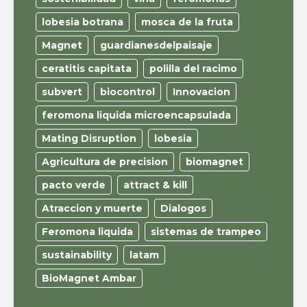
lobesia botrana
mosca de la fruta
Magnet
guardianesdelpaisaje
ceratitis capitata
polilla del racimo
subvert
biocontrol
Innovacion
feromona liquida microencapsulada
Mating Disruption
lobesia
Agricultura de precision
biomagnet
pacto verde
attract & kill
Atraccion y muerte
Dialogos
Feromona liquida
sistemas de trampeo
sustainability
latam
BioMagnet Ambar