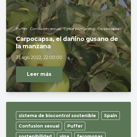
Puffer
Confusion sexual
Cydia pomonella
Carpocapsa
Carpocapsa, el dañino gusano de
la manzana
31 ago 2022, 22:00:00
Leer más
sistema de biocontrol sostenible
Spain
Confusion sexual
Puffer
sostenibilidad
vina
feromonas