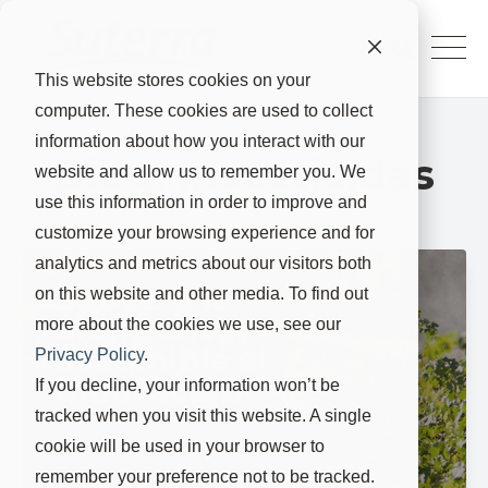
This website stores cookies on your
computer. These cookies are used to collect
information about how you interact with our
Blog: insecticidas
website and allow us to remember you. We
use this information in order to improve and
customize your browsing experience and for
analytics and metrics about our visitors both
Subvert, la
on this website and other media. To find out
alternativa
more about the cookies we use, see our
sostenible al
Privacy Policy
.
indoxacarb
If you decline, your information won’t be
tracked when you visit this website. A single
11 may 2022, 23:00:00
cookie will be used in your browser to
remember your preference not to be tracked.