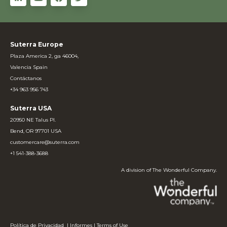
Suterra Europe
Plaza America 2, ga 46004,
Valencia Spain
Contáctanos
+34 963 956 743
Suterra USA
20950 NE Talus Pl.
Bend, OR 97701 USA
customercare@suterra.com
+1 541-388-3688
A division of The Wonderful Company.
Política de Privacidad
|
Informes
|
Terms of Use