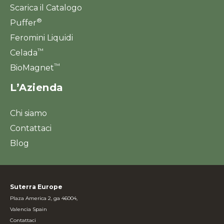
Scarica il Catalogo
®
Puffer
Feromini Liquidi
™
Celada
™
BioMagnet
L’Azienda
Chi siamo
Contattaci
Blog
Suterra Europe
Plaza America 2, ga 46004,
Valencia Spain
Contattaci