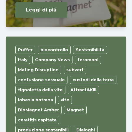
Leggi di più
Puffer
biocontrollo
Sostenibilita
Italy
Company News
feromoni
Mating Disruption
subvert
confusione sessuale
custodi della terra
tignoletta della vite
Attract&Kill
lobesia botrana
vite
BioMagnet Amber
Magnet
ceratitis capitata
produzione sostenibili
Dialoghi