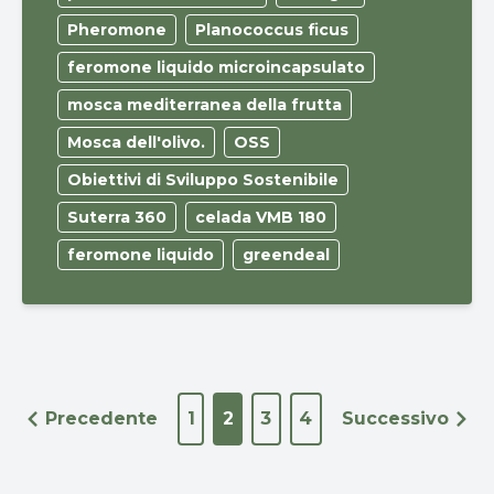
Pheromone
Planococcus ficus
feromone liquido microincapsulato
mosca mediterranea della frutta
Mosca dell'olivo.
OSS
Obiettivi di Sviluppo Sostenibile
Suterra 360
celada VMB 180
feromone liquido
greendeal
Precedente
1
2
3
4
Successivo