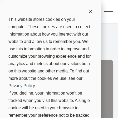
This website stores cookies on your
computer. These cookies are used to collect
information about how you interact with our
Blog: Italy (2)
website and allow us to remember you. We
use this information in order to improve and
customize your browsing experience and for
analytics and metrics about our visitors both
Suterra e il
on this website and other media. To find out
Green Deal
more about the cookies we use, see our
della UE
Privacy Policy
.
If you decline, your information won’t be
23 ago 2021, 22:30:00
tracked when you visit this website. A single
cookie will be used in your browser to
Leggi di più
remember your preference not to be tracked.