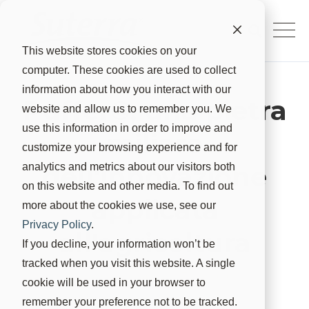
This website stores cookies on your
computer. These cookies are used to collect
information about how you interact with our
Puffer®, una pietra
website and allow us to remember you. We
use this information in order to improve and
miliare
customize your browsing experience and for
dell'innovazione
analytics and metrics about our visitors both
on this website and other media. To find out
applicata
more about the cookies we use, see our
Privacy Policy
.
all'agricoltura
If you decline, your information won’t be
tracked when you visit this website. A single
Suterra
20 apr 2023, 22:00:00
cookie will be used in your browser to
remember your preference not to be tracked.