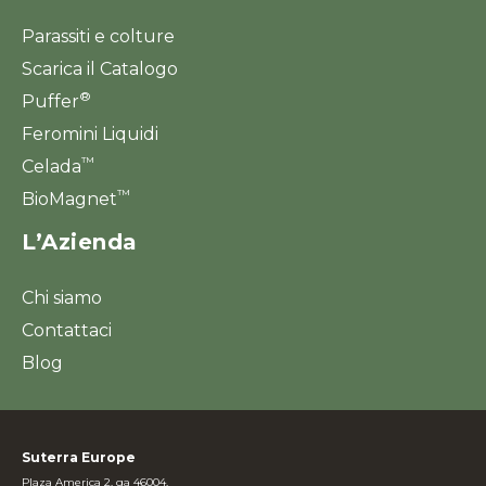
Parassiti e colture
Scarica il Catalogo
®
Puffer
Feromini Liquidi
™
Celada
™
BioMagnet
L’Azienda
Chi siamo
Contattaci
Blog
Suterra Europe
Plaza America 2, ga 46004,