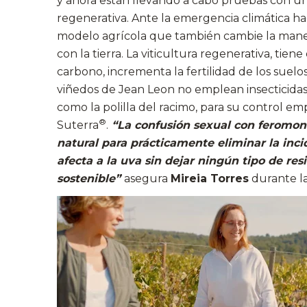
y ahora están llevando a cabo pruebas con u
regenerativa. Ante la emergencia climática h
modelo agrícola que también cambie la maner
con la tierra. La viticultura regenerativa, tien
carbono, incrementa la fertilidad de los suelos y
viñedos de Jean Leon no emplean insecticidas
como la polilla del racimo, para su control em
®
Suterra
.
“La confusión sexual con feromo
natural para prácticamente eliminar la inc
afecta a la uva sin dejar ningún tipo de r
sostenible”
asegura
Mireia Torres
durante la