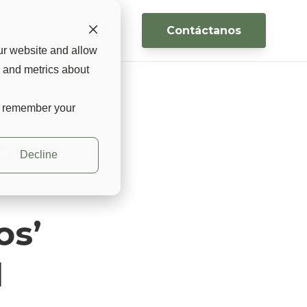
Contáctanos
España 🇪🇸 ▼
ur website and allow
s and metrics about
to remember your
ora
Decline
os’
l