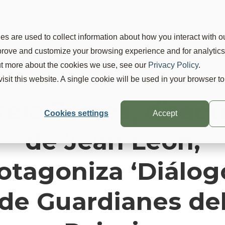
ductos
Plagas
Suterra 360
La Empresa
Blog
s are used to collect information about how you interact with o
mprove and customize your browsing experience and for analytic
out more about the cookies we use, see our
Privacy Policy
.
visit this website. A single cookie will be used in your browser 
reia Torres, direct
Cookies settings
Accept
de Jean Leon,
otagoniza ‘Diálog
de Guardianes de