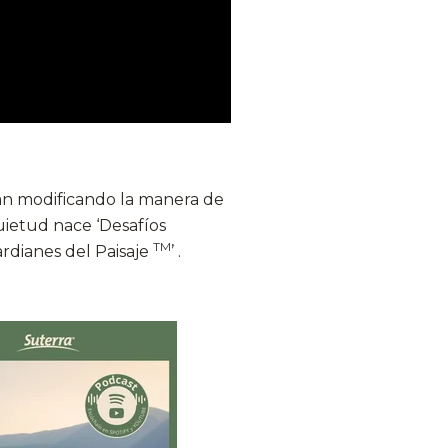
tán modificando la manera de
quietud nace ‘Desafíos
TM
ardianes del Paisaje
’ .