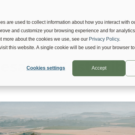
ductos
Plagas
Suterra 360
La Empresa
Blog
s are used to collect information about how you interact with o
mprove and customize your browsing experience and for analytic
out more about the cookies we use, see our
Privacy Policy
.
visit this website. A single cookie will be used in your browser 
esafíos Sostenibl
Cookies settings
Accept
Suterra
20 may 2024, 9:17:56