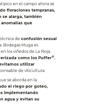
atípico en el campo ahora se
do floraciones tempranas,
so se alarga, también
 anomalías que
 técnica de
confusión sexual
ra. Bodegas Muga es
en los viñedos de La Rioja.
®
verizada como los Puffer
.
vitamos utilizar
onsable de viticultura.
que se aborda en la
do el riego por goteo,
mos implementando
n agua y evitan su