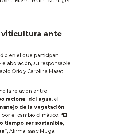
rolina Maset,
Brand Manager
 viticultura ante
io en el que participan
y elaboración, su responsable
ablo Orio y Carolina Maset,
 la relación entre
so racional del agua
, el
manejo de la vegetación
 por el cambio climático.
“El
o tiempo ser sostenible,
s”,
Afirma Isaac Muga.