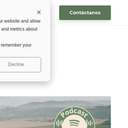
Contáctanos
España 🇪🇸 ▼
ur website and allow
s and metrics about
to remember your
es
Decline