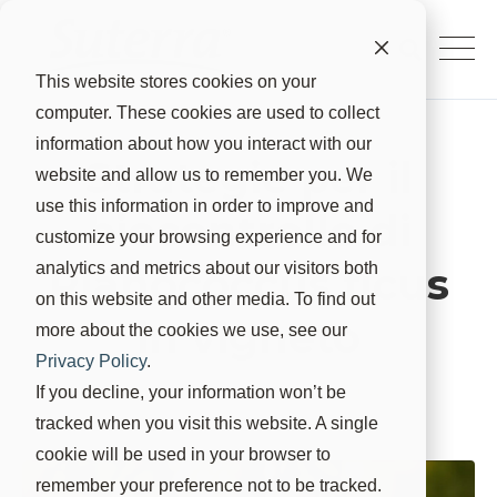
This website stores cookies on your
computer. These cookies are used to collect
information about how you interact with our
Strategie per il
website and allow us to remember you. We
use this information in order to improve and
biocontrollo di
customize your browsing experience and for
Planococcus ficus
analytics and metrics about our visitors both
on this website and other media. To find out
in vigneto
more about the cookies we use, see our
Privacy Policy
.
Suterra
9 apr 2025, 08:43:04
If you decline, your information won’t be
tracked when you visit this website. A single
cookie will be used in your browser to
remember your preference not to be tracked.