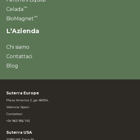
™
Celada
™
BioMagnet
L’Azienda
Chi siamo
Contattaci
Blog
Suterra Europe
Plaza America 2, ga 46004,
Valencia Spain
Contattaci
+34 963 956 743
Suterra USA
20950 NE Talus Pl.