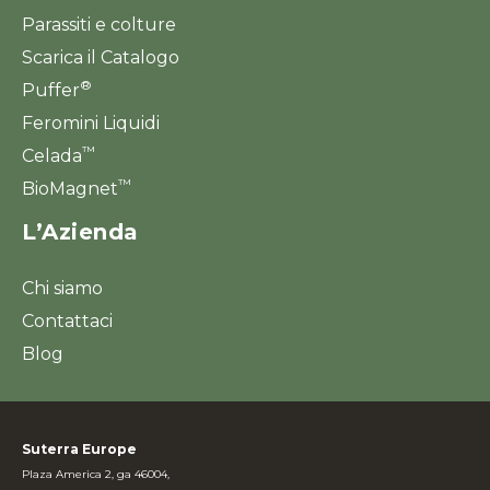
Parassiti e colture
Scarica il Catalogo
®
Puffer
Feromini Liquidi
™
Celada
™
BioMagnet
L’Azienda
Chi siamo
Contattaci
Blog
Suterra Europe
Plaza America 2, ga 46004,