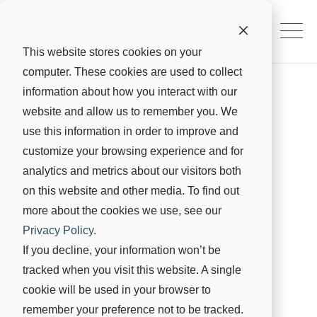
This website stores cookies on your
computer. These cookies are used to collect
information about how you interact with our
Sfide Sostenibili
website and allow us to remember you. We
use this information in order to improve and
Suterra
20 mag 2024, 09:17:37
customize your browsing experience and for
analytics and metrics about our visitors both
on this website and other media. To find out
more about the cookies we use, see our
Privacy Policy
.
Contenuti
If you decline, your information won’t be
tracked when you visit this website. A single
cookie will be used in your browser to
remember your preference not to be tracked.