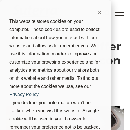
This website stores cookies on your
computer. These cookies are used to collect
information about how you interact with our
Gestiona los Puffer
website and allow us to remember you. We
use this information in order to improve and
geolocalizados con
customize your browsing experience and for
tu móvil
analytics and metrics about our visitors both
on this website and other media. To find out
more about the cookies we use, see our
Suterra
22 abr 2021, 9:46:59
Privacy Policy
.
If you decline, your information won’t be
tracked when you visit this website. A single
cookie will be used in your browser to
remember your preference not to be tracked.