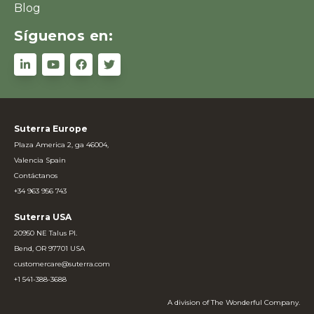
Blog
Síguenos en:
Suterra Europe
Plaza America 2, ga 46004,
Valencia Spain
Contáctanos
+34 963 956 743
Suterra USA
20950 NE Talus Pl.
Bend, OR 97701 USA
customercare@suterra.com
+1 541-388-3688
A division of The Wonderful Company.