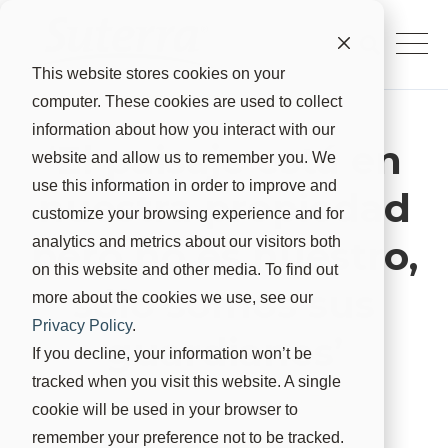
This website stores cookies on your
computer. These cookies are used to collect
information about how you interact with our
‘El paisaje está en
website and allow us to remember you. We
use this information in order to improve and
nuestra propiedad
customize your browsing experience and for
pero no es nuestro,
analytics and metrics about our visitors both
on this website and other media. To find out
sólo somos sus
more about the cookies we use, see our
Privacy Policy
.
guardianes’
If you decline, your information won’t be
tracked when you visit this website. A single
Suterra
22 nov 2023, 8:03:20
cookie will be used in your browser to
remember your preference not to be tracked.