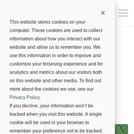
This website stores cookies on your
computer. These cookies are used to collect
information about how you interact with our
El melazo, la
website and allow us to remember you. We
use this information in order to improve and
cochinilla más
customize your browsing experience and for
temible en el
analytics and metrics about our visitors both
on this website and other media. To find out
cultivo de la vid
more about the cookies we use, see our
Privacy Policy
.
Suterra
26 jul 2022, 22:00:00
If you decline, your information won’t be
tracked when you visit this website. A single
cookie will be used in your browser to
remember your preference not to be tracked.