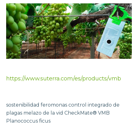
https://www.suterra.com/es/products/vmb
sostenibilidad
feromonas
control integrado de
plagas
melazo de la vid
CheckMate® VMB
Planococcus ficus