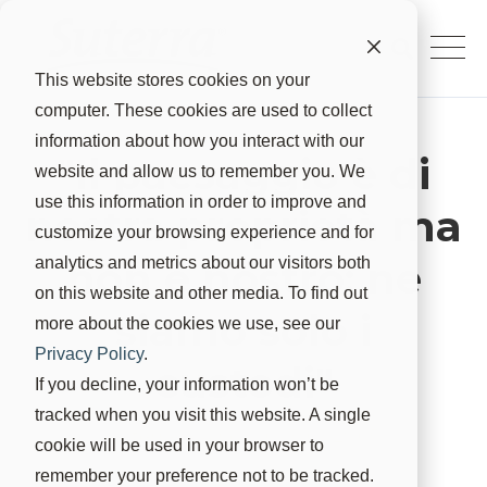
This website stores cookies on your
computer. These cookies are used to collect
information about how you interact with our
"Il paesaggio è di
website and allow us to remember you. We
use this information in order to improve and
nostra proprietà ma
customize your browsing experience and for
non è nostro: ne
analytics and metrics about our visitors both
on this website and other media. To find out
siamo solo i
more about the cookies we use, see our
Privacy Policy
.
custodi"
If you decline, your information won’t be
tracked when you visit this website. A single
Suterra
24 nov 2023, 03:29:05
cookie will be used in your browser to
remember your preference not to be tracked.