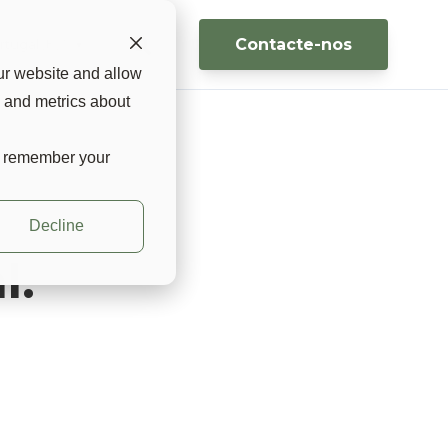
Contacte-nos
rtugal 🇵🇹 ▼
ur website and allow
s and metrics about
to remember your
Decline
l.