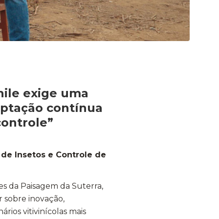
hile exige uma
aptação contínua
controle”
 de Insetos e Controle de
es da Paisagem da Suterra,
r sobre inovação,
rios vitivinícolas mais