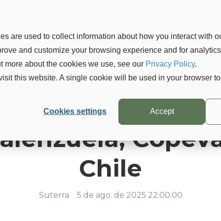
Produtos
Pragas e Cultivos
Sobre Nós
Blog
Po
s are used to collect information about how you interact with o
mprove and customize your browsing experience and for analytic
out more about the cookies we use, see our
Privacy Policy
.
visit this website. A single cookie will be used in your browser 
Diálogos - Pía
Cookies settings
Accept
alenzuela, Copeva
Chile
Suterra
5 de ago. de 2025 22:00:00